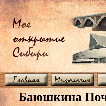
М
ое
открытие
С
ибири
Главная
Мифология
Баюшкина Почт