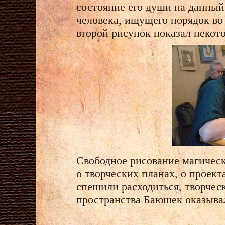
состояние его души на данный 
человека, ищущего порядок во
второй рисунок показал некот
Свободное рисование магическ
о творческих планах, о проек
спешили расходиться, творчес
пространства Баюшек оказывала