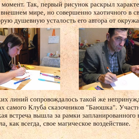
момент. Так, первый рисунок раскрыл характер 
 внешнем мире, но совершенно хаотичного в с
орую душевную усталость его автора от окруж
их линий сопровождалось такой же непринужд
тах самого Клуба сказочников "Баюшка". Участ
кая встреча вышла за рамки запланированного
, как всегда, свое магическое воздействие.