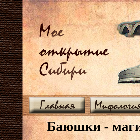
М
ое
открытие
С
ибири
Главная
Мифологи
Баюшки - маги