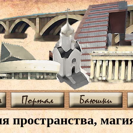
я
Портал
Баюшки
я пространства, маги