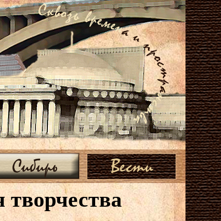
Сибирь
Вести
я творчества