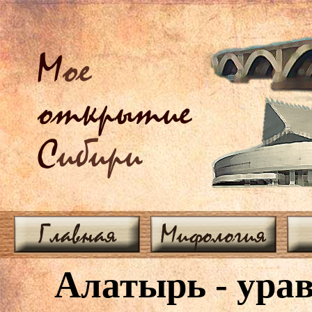
М
ое
открытие
С
ибири
Главная
Мифология
Алатырь - ура