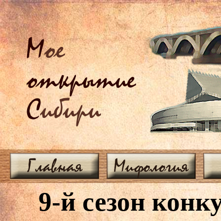
М
ое
открытие
С
ибири
Главная
Мифология
9-й сезон кон