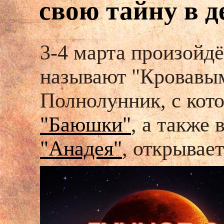
свою тайну в 
3-4 марта произойд
называют "Кровавым
Полнолунник, с кот
"Баюшки"
, а также 
"Анадея"
, открывае