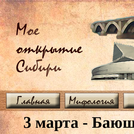
М
ое
открытие
С
ибири
Главная
Мифология
3 марта - Баю