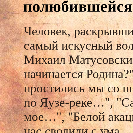
полюбившейся 
Человек, раскрывший
самый искусный вол
Михаил Матусовски
начинается Родина?"
простились мы со ш
по Яузе-реке…", "С
мое…", "Белой акац
нас сводили с ума…"