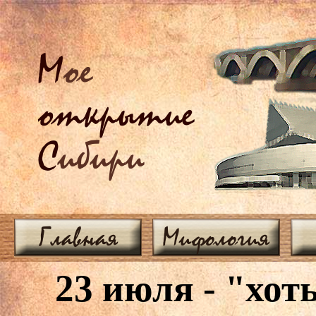
М
ое
открытие
С
ибири
Главная
Мифология
23 июля - "хот