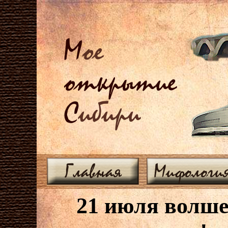
М
ое
открытие
С
ибири
Главная
Мифологи
21 июля волше