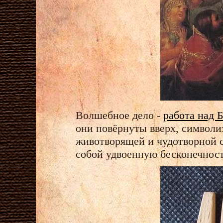
Волшебное дело -
работа н
они повёрнуты вверх, символи
животворящей и чудотворной си
собой удвоенную бесконечност