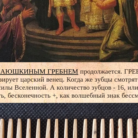
ад БАЮШКИНЫМ ГРЕБНЕМ
продолжается. ГРЕ
зирует царский венец. Когда же зубцы смотрят
лы Вселенной. А количество зубцов - 16, или 
ь, бесконечность +, как волшебный знак бессм