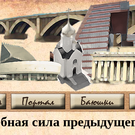
я
Портал
Баюшки
бная сила предыдущег