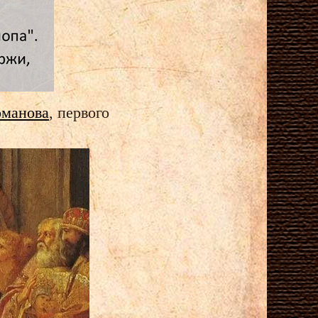
оманова
, первого