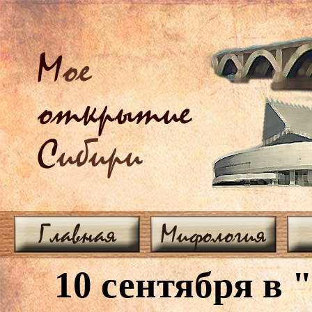
М
ое
открытие
С
ибири
Главная
Мифология
10 сентября в