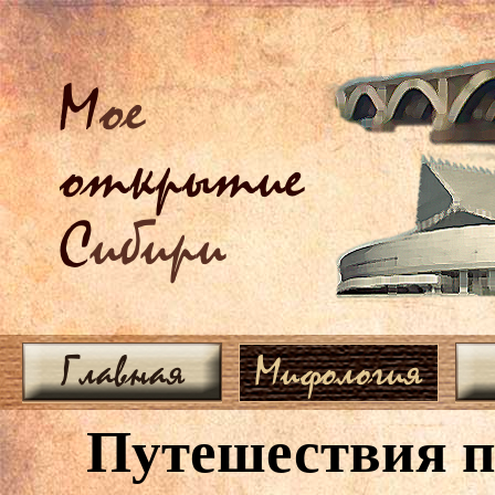
М
ое
открытие
С
ибири
Главная
Мифология
Путешествия по