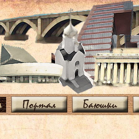
я
Портал
Баюшки