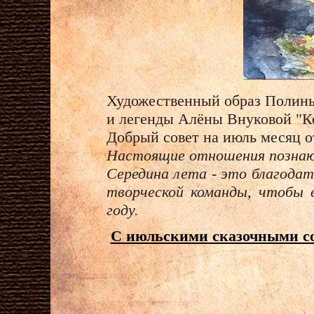
Художественный образ Полины 
и легенды
Алёны Внуковой
"Ко
Добрый совет на июль месяц о
Настоящие отношения познаю
Середина лета - это благодат
творческой команды, чтобы 
году.
С июльскими сказочными со