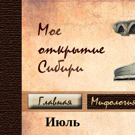
М
ое
открытие
С
ибири
Главная
Мифологи
Июль