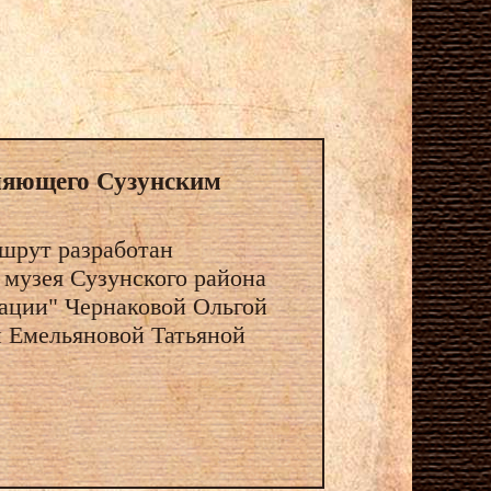
ляющего Сузунским
шрут разработан
 музея Сузунского района
ации" Чернаковой Ольгой
и Емельяновой Татьяной