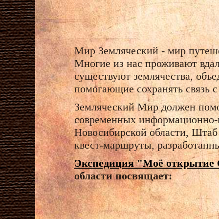
Мир Земляческий - мир путеш
Многие из нас проживают вдали
существуют землячества, объе
помогающие сохранять связь с 
Земляческий Мир должен помо
современных информационно-
Новосибирской области, Штаб
квест-маршруты, разработанны
Экспедиция "Моё открытие
области посвящает: