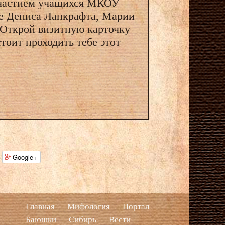
участием учащихся МКОУ
е Дениса Ланкрафта, Марии
 Открой визитную карточку
тоит проходить тебе этот
Google+
Главная
Мифология
Портал
Баюшки
Сибирь
Вести