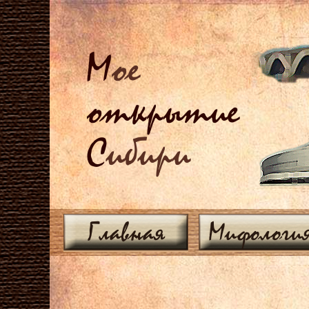
М
ое
открытие
С
ибири
Главная
Мифологи