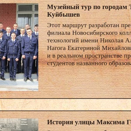
Музейный тур по городам 
Куйбышев
Этот маршрут разработан пре
филиала Новосибирского кол
технологий имени Николая А
Нагога Екатериной Михайлов
и в реальном пространстве п
студентов названного образо
История улицы Максима Го