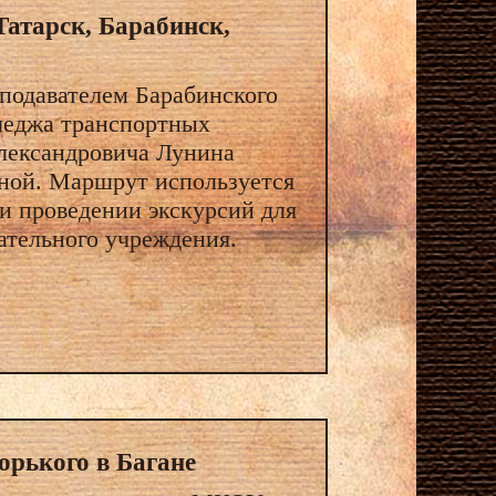
Татарск, Барабинск,
подавателем Барабинского
леджа транспортных
лександровича Лунина
ной. Маршрут используется
ри проведении экскурсий для
вательного учреждения.
рького в Багане