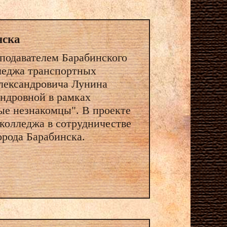
нска
подавателем Барабинского
леджа транспортных
лександровича Лунина
ндровной в рамках
ые незнакомцы". В проекте
колледжа в сотрудничестве
орода Барабинска.