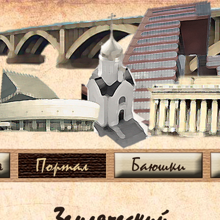
я
Портал
Баюшки
Земляческий