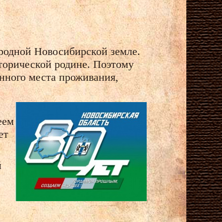
родной Новосибирской земле.
сторической родине. Поэтому
нного места проживания,
еем
ет
й