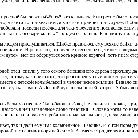
л уже целый переселенческий посёлок. Это съезжались сюда со в
 про своё былое житьё-бытьё рассказывать. Интересно было пос
го, что кто-то прихвастнёт, а кто-то и приврёт при случае. В об
блюбовали посреди посёлка для таких вечерних посиделок одну 
 они так и договаривались: "Пойдём сегодня на Баюшкину поляну
ым людям прислушиваться. Шибко нравилось ему всякие байки, д
вой жизни. И решил он, что лучше всего через детишек с людьми
ным духом, мог он обернуться хоть кривою корягой, хоть пнём ст
одой отец, спили у того самого баюшкиного дерева верхушку, да
ьку, потому как считалось, что ребёночек малый должен расти м
месте с детской колыбелькой в человеческое жилище. Бывало сид
сказку сказывает. А Лесной дух неслышно ей вторит. А бывало и
колыбельную песню: "Баю-баюшки-баю, Не ложися на краю, Придё
а взялось в ней загадочное слово "баюшки". Словно когда-то нав
песне напевали, какими ребятишки малые вырастут, вскармливая
вёт, так и дали ему имя колыбельное - Баюшка. И с той поры ду
иродой и с её животворящей силой. А вместе с родителями напо