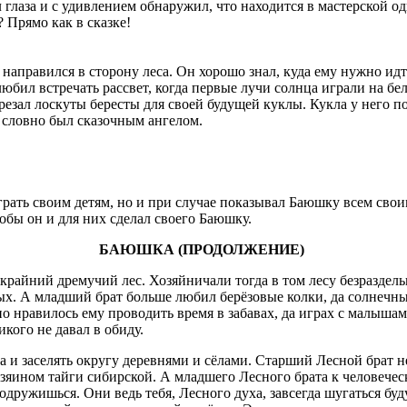
 глаза и с удивлением обнаружил, что находится в мастерской о
? Прямо как в сказке!
направился в сторону леса. Он хорошо знал, куда ему нужно идт
любил встречать рассвет, когда первые лучи солнца играли на б
арезал лоскуты бересты для своей будущей куклы. Кукла у него п
 словно был сказочным ангелом.
оиграть своим детям, но и при случае показывал Баюшку всем сво
чтобы он и для них сделал своего Баюшку.
БАЮШКА (ПРОДОЛЖЕНИЕ)
райний дремучий лес. Хозяйничали тогда в том лесу безраздель
ых. А младший брат больше любил берёзовые колки, да солнечные
но нравилось ему проводить время в забавах, да играх с малыш
кого не давал в обиду.
а и заселять округу деревнями и сёлами. Старший Лесной брат н
зяином тайги сибирской. А младшего Лесного брата к человечес
дружишься. Они ведь тебя, Лесного духа, завсегда шугаться буду