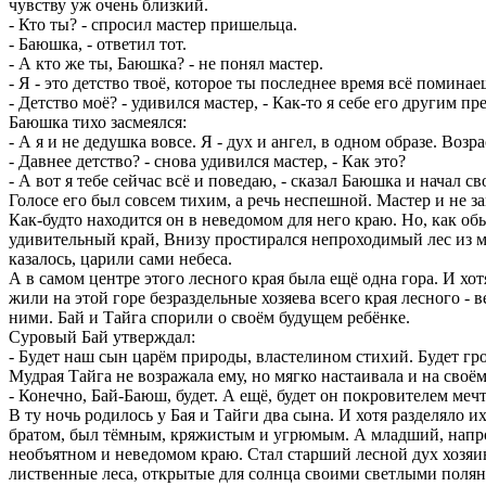
чувству уж очень близкий.
- Кто ты? - спросил мастер пришельца.
- Баюшка, - ответил тот.
- А кто же ты, Баюшка? - не понял мастер.
- Я - это детство твоё, которое ты последнее время всё помин
- Детство моё? - удивился мастер, - Как-то я себе его другим п
Баюшка тихо засмеялся:
- А я и не дедушка вовсе. Я - дух и ангел, в одном образе. Воз
- Давнее детство? - снова удивился мастер, - Как это?
- А вот я тебе сейчас всё и поведаю, - сказал Баюшка и начал св
Голосе его был совсем тихим, а речь неспешной. Мастер и не за
Как-будто находится он в неведомом для него краю. Но, как обы
удивительный край, Внизу простирался непроходимый лес из м
казалось, царили сами небеса.
А в самом центре этого лесного края была ещё одна гора. И х
жили на этой горе безраздельные хозяева всего края лесного -
ними. Бай и Тайга спорили о своём будущем ребёнке.
Суровый Бай утверждал:
- Будет наш сын царём природы, властелином стихий. Будет гро
Мудрая Тайга не возражала ему, но мягко настаивала и на своё
- Конечно, Бай-Баюш, будет. А ещё, будет он покровителем меч
В ту ночь родилось у Бая и Тайги два сына. И хотя разделяло 
братом, был тёмным, кряжистым и угрюмым. А младший, напрот
необъятном и неведомом краю. Стал старший лесной дух хозяин
лиственные леса, открытые для солнца своими светлыми поляна