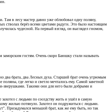
дин.
и. Там в лесу мастер давно уже облюбовал одну поляну,
елых стволах берёз всеми цветами радуги. Это было настоящим
олучилась чудесной. На первый взгляд, он выглядел гномом,
им заморским гостям. Очень скоро Баюшку стали называть
но два брата, два Лесных духа. Старший брат очень угрюмым
 поляны, где легко и светло мечталось ему. Самой заветной
ами-зверушками. Такими они для него были добрыми и
е захотел с людьми по соседству жить и ушёл в самую
кому жилью потянуло. Захотел он подружиться с людьми.
т". Призадумался меньшой брат, как же ему быть, но так