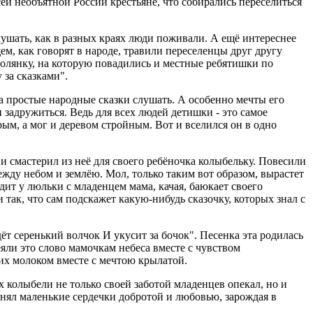
сей необъятной России крестьяне, что собирались переселиться
лушать, как в разных краях люди поживали. А ещё интереснее
щем, как говорят в народе, травили переселенцы друг другу
полянку, на которую повадились и местные ребятишки по
 за сказками".
а простые народные сказки слушать. А особенно мечты его
 задружиться. Ведь для всех людей детишки - это самое
арым, а мог и деревом стройным. Вот и вселился он в одно
 и смастерил из неё для своего ребёночка колыбельку. Повесили
ежду небом и землёю. Мол, только таким вот образом, вырастет
ит у люльки с младенцем мама, качая, баюкает своего
 так, что сам подскажет какую-нибудь сказочку, которых знал с
т серенький волчок И укусит за бочок". Песенка эта родилась
еяли это слово мамочкам небеса вместе с чувством
 их молоком вместе с мечтою крылатой.
х колыбели не только своей заботой младенцев опекал, но и
лнял маленькие сердечки добротой и любовью, зарождая в