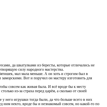
есами, да шкатулками из бересты, которые отличались не
вотворящую силу народного мастерства.
бятишек, мал мала меньше. А он хоть и строгим был в
 заморскими. Вот и поручил он мастеру изготовить для
 чтобы совсем как живая была. И всё вроде бы к месту
столько из-за страха перед царём, а сколько от своей
 у него игрушки тогда были, да что больше всего в них
ед ним некто, вроде бы и незнакомый совсем, но какой-то по