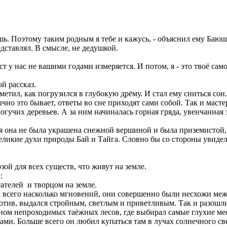
аешь. Поэтому таким родным я тебе и кажусь, - объяснил ему Баю
редставлял. В смысле, не дедушкой.
раст у нас не вашими годами измеряется. И потом, я - это твоё с
ой рассказ.
метил, как погрузился в глубокую дрёму. И стал ему сниться сон
чно это бывает, ответы во сне приходят сами собой. Так и масте
огучих деревьев. А за ним начиналась горная гряда, увенчанна
отя она не была украшена снежной вершиной и была приземистой,
 великие духи природы Бай и Тайга. Словно бы со стороны увиде
зой для всех существ, что живут на земле.
м:
тателей и творцом на земле.
их всего насколько мгновений, они совершенно были несхожи меж
ив, выдался стройным, светлым и приветливым. Так и разошлис
ом непроходимых таёжных лесов, где выбирал самые глухие мест
ми. Больше всего он любил купаться там в лучах солнечного св