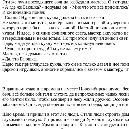
Эти же лучи восходящего солнца разбудили мастера. Он открыл
- А где же Баюшка? - подумал он, - Мне что это всё приснилось
И он внезапно понял:
- Сказка! Ну, конечно, кукла должна быть из сказки!
Не мешкая ни минуты, мастер вышел из мастерской и уверенно 
которую про себя называл сказочной. На этой поляне он часто 
чудом! И здесь в сиянии солнечного света, мастер аккуратно н
взъерошенным и неказистым. Но при этом излучал живой свет,
Царь, когда увидел куклу мастера, воскликнул невольно:
- Чудо, это просто чудо! Ты уже дал ему имя?
Мастер, не задумываясь, ответил:
- Да, это Баюшка.
Царю так приглянулась кукла, что он не только давал в неё п
царской игрушкой, а многие обращались с заказом к мастеру, 
В давние-предавние времена на месте Новосибирска шумел беск
был, всё больше обитал в глухих, да непроходимых чащах лесн
его мечтой было, чтобы все звери в лесу жили дружно. Особен
забавными. Он всегда оберегал их от всякой беды, защищал и ни
Шло время, и пришли в этот лес люди. Стали люди строить дом
глухомань таёжную. И прозвали его люди Урманом - духом и хо
Посмеялся над ним Урман и говорит: "Как же ты с людьми-то по