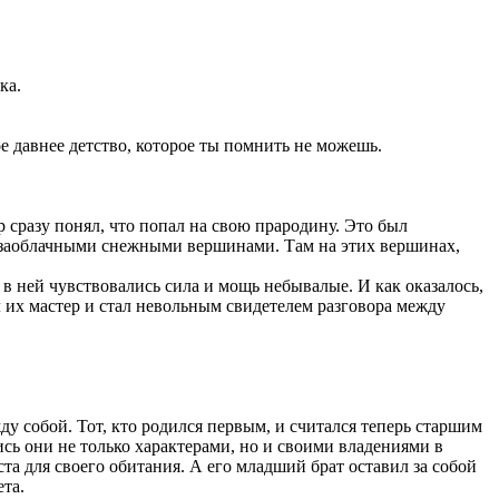
шка.
амое давнее детство, которое ты помнить не можешь.
.
р сразу понял, что попал на свою прародину. Это был
я заоблачными снежными вершинами. Там на этих вершинах,
 в ней чувствовались сила и мощь небывалые. И как оказалось,
л их мастер и стал невольным свидетелем разговора между
ду собой. Тот, кто родился первым, и считался теперь старшим
ь они не только характерами, но и своими владениями в
а для своего обитания. А его младший брат оставил за собой
ета.