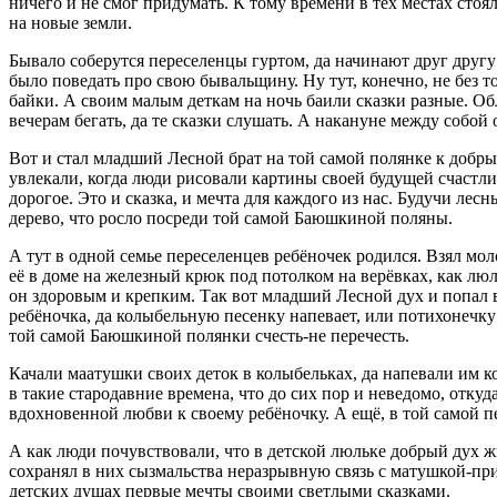
ничего и не смог придумать. К тому времени в тех местах стоя
на новые земли.
Бывало соберутся переселенцы гуртом, да начинают друг другу
было поведать про свою бывальщину. Ну тут, конечно, не без то
байки. А своим малым деткам на ночь баили сказки разные. О
вечерам бегать, да те сказки слушать. А накануне между собой
Вот и стал младший Лесной брат на той самой полянке к добр
увлекали, когда люди рисовали картины своей будущей счастли
дорогое. Это и сказка, и мечта для каждого из нас. Будучи лес
дерево, что росло посреди той самой Баюшкиной поляны.
А тут в одной семье переселенцев ребёночек родился. Взял мол
её в доме на железный крюк под потолком на верёвках, как люл
он здоровым и крепким. Так вот младший Лесной дух и попал в
ребёночка, да колыбельную песенку напевает, или потихонечку 
той самой Баюшкиной полянки счесть-не перечесть.
Качали маатушки своих деток в колыбельках, да напевали им 
в такие стародавние времена, что до сих пор и неведомо, откуд
вдохновенной любви к своему ребёночку. А ещё, в той самой 
А как люди почувствовали, что в детской люльке добрый дух жи
сохранял в них сызмальства неразрывную связь с матушкой-пр
детских душах первые мечты своими светлыми сказками.