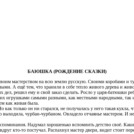
БАЮШКА (РОЖДЕНИЕ СКАЗКИ)
 своим мастерством на всю землю русскую. Своими коробами и ту
ными. А ещё тем, что хранили в себе тепло живого дерева и жи
х дел, решил ему и свой заказ сделать. Росло у царя-батюшки ре
 их игрушками самыми разными, как местными народными, так и
ем как живая была.
Но как только он ни старался, не получалась у него такая кукла,
го выходила, чурбан-чурбаном. Овладело отчаянье мастером. И не 
оспоминания. Надумал хорошенько вспомнить детство своё. Какие
вдруг кто-то постучал. Распахнул мастер двери, видит стоит пер