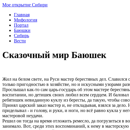
М
ое
открытие С
ибири
Главная
Мифология
Портал
Баюшки
Сибирь
Вести
Сказочный мир Баюшек
Жил на белом свете, на Руси мастер берестяных дел. Славился
только пригодностью в хозяйстве, но и искусными узорами раз
Прослышал как-то сам царь-государь об этом мастере берестяны
воспитании, но детишек своих любил всем сердцем. И баловал
ребятишек невиданную куклу из бересты, да такую, чтобы совс
Принял царский заказ мастер и, не откладывая, взялся за дело. 
приделывал - и голову, и руки, и ноги, но всё равно кукла у не
мастеровой неудачи.
Решил он тогда на время отложить ремесло, да погрузиться в в
занимало. Вот, среди этих воспоминаний, к нему в мастерскую 