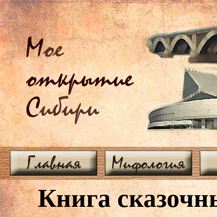
М
ое
открытие
С
ибири
Главная
Мифология
Книга сказочн